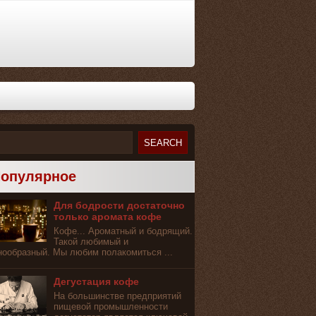
опулярное
Для бодрости достаточно
только аромата кофе
Кофе... Ароматный и бодрящий.
Такой любимый и
нообразный. Мы любим полакомиться ...
Дегустация кофе
На большинстве предприятий
пищевой промышленности