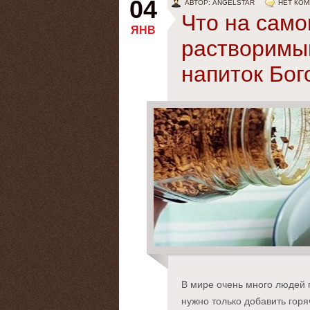
04
АВТОР: ANGELSTAR
НЕТ КО
Что на само
ЯНВ
растворимый
напиток Бог
В мире очень много людей 
нужно только добавить горяч