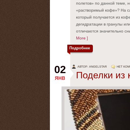
полетов» по данной теме, н
«растворимый кофе»? На са
который получается из коф
дегидратации в гранулы ил
отличаются значительно сн
More ]
Подробнее
02
АВТОР: ANGELSTAR
НЕТ КО
Поделки из
ЯНВ