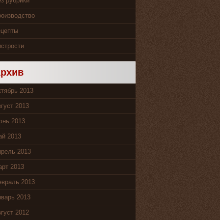
з рубрики
роизводство
ецепты
стрости
рхив
тябрь 2013
густ 2013
юнь 2013
ай 2013
рель 2013
рт 2013
евраль 2013
варь 2013
густ 2012