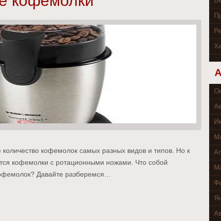
е кофемолки
Бе
П
Р
Хи
А
Ок
Ав
И
М
 количество кофемолок самых разных видов и типов. Но к
Ап
тся кофемолки с ротационными ножами. Что собой
Ма
кофемолок? Давайте разберемся…
Ф
Ян
Ав