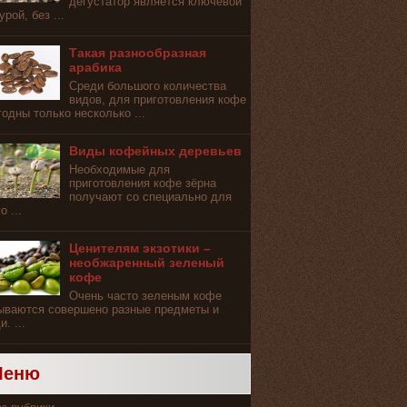
дегустатор является ключевой
рой, без ...
Такая разнообразная
арабика
Среди большого количества
видов, для приготовления кофе
годны только несколько ...
Виды кофейных деревьев
Необходимые для
приготовления кофе зёрна
получают со специально для
о ...
Ценителям экзотики –
необжаренный зеленый
кофе
Очень часто зеленым кофе
ываются совершено разные предметы и
. ...
Меню