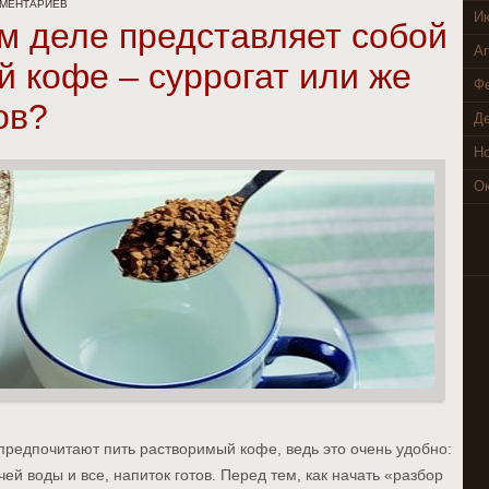
ММЕНТАРИЕВ
И
м деле представляет собой
Ап
 кофе – суррогат или же
Ф
ов?
Де
Но
Ок
предпочитают пить растворимый кофе, ведь это очень удобно:
ей воды и все, напиток готов. Перед тем, как начать «разбор