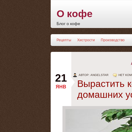
О кофе
Блог о кофе
Рецепты
Хистрости
Производство
21
АВТОР: ANGELSTAR
НЕТ КО
Вырастить 
ЯНВ
домашних у